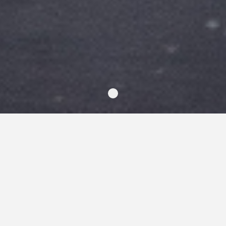
雲 くも
K U M O
位於本館最高位景觀房。景緻飽覽無遺，體悟坐看雲起時的
人生。