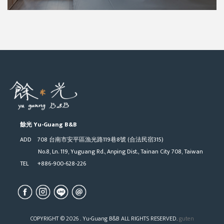
餘光 Yu-Guang B&B
ADD 708 台南市安平區漁光路119巷8號 (合法民宿315)
No.8, Ln. 119, Yuguang Rd., Anping Dist., Tainan City 708, Taiwan
TEL +886-900-628-226
COPYRIGHT © 2026 . Yu-Guang B&B ALL RIGHTS RESERVED.
guten